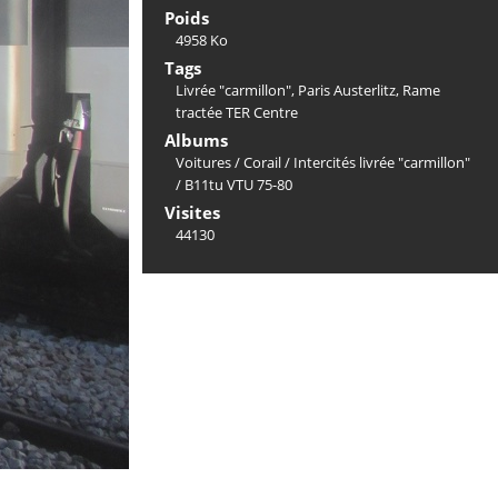
Poids
4958 Ko
Tags
Livrée "carmillon"
,
Paris Austerlitz
,
Rame
tractée TER Centre
Albums
Voitures
/
Corail
/
Intercités livrée "carmillon"
/
B11tu VTU 75-80
Visites
44130