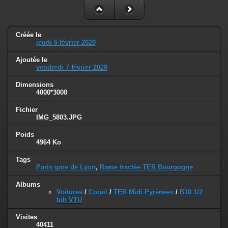
Créée le
jeudi 6 février 2020
Ajoutée le
vendredi 7 février 2020
Dimensions
4000*3000
Fichier
IMG_5803.JPG
Poids
4964 Ko
Tags
Paris gare de Lyon
,
Rame tractée TER Bourgogne
Albums
Voitures
/
Corail
/
TER Midi Pyrénées
/
B10 1/2
tuh VTU
Visites
40411