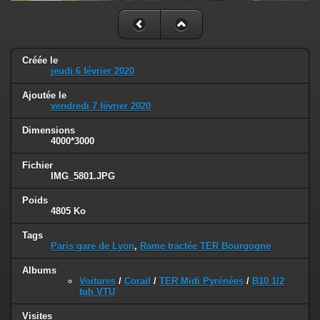
Créée le
jeudi 6 février 2020
Ajoutée le
vendredi 7 février 2020
Dimensions
4000*3000
Fichier
IMG_5801.JPG
Poids
4805 Ko
Tags
Paris gare de Lyon
,
Rame tractée TER Bourgogne
Albums
Voitures
/
Corail
/
TER Midi Pyrénées
/
B10 1/2
tuh VTU
Visites