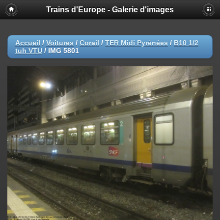
Trains d'Europe - Galerie d'images
Accueil
/
Voitures
/
Corail
/
TER Midi Pyrénées
/
B10 1/2
tuh VTU
/
IMG 5801