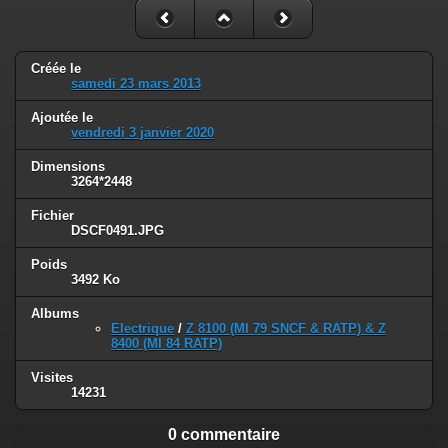
Créée le
samedi 23 mars 2013
Ajoutée le
vendredi 3 janvier 2020
Dimensions
3264*2448
Fichier
DSCF0491.JPG
Poids
3492 Ko
Albums
Electrique
/
Z 8100 (MI 79 SNCF & RATP) & Z
8400 (MI 84 RATP)
Visites
14231
0 commentaire