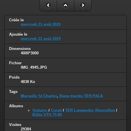
Créée le
mercredi 21 août 2019
Ajoutée le
mercredi 21 août 2019
Dimensions
4000*3000
Fichier
IMG_4945.JPG
Poids
4838 Ko
Tags
Marseille St Charles
,
Rame tractée TER PACA
Albums
Voitures
/
Corail
/
TER Languedoc Roussillon
/
B11tu VTU 75-80
Visites
29384