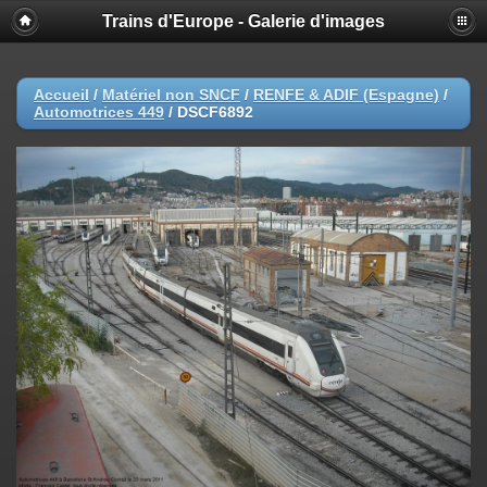
Trains d'Europe - Galerie d'images
Accueil
/
Matériel non SNCF
/
RENFE & ADIF (Espagne)
/
Automotrices 449
/
DSCF6892