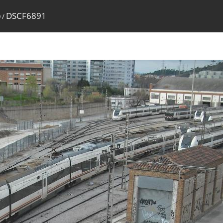
DSCF6891
9
/