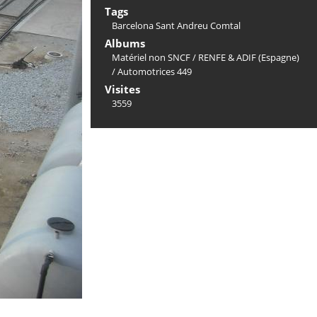
Tags
Barcelona Sant Andreu Comtal
Albums
Matériel non SNCF
/
RENFE & ADIF (Espagne)
/
Automotrices 449
Visites
3559