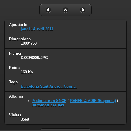
Ajoutée le
jeudi 14 avril 2011
Dimensions
1000*750
Fichier
DSCF6889.JPG
Poids
160 Ko
Tags
Barcelona Sant Andreu Comtal
Albums
Matériel non SNCF
/
RENFE & ADIF (Espagne)
/
Automotrices 449
Visites
3568