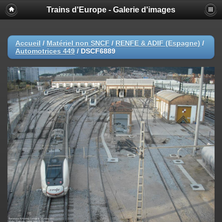
Trains d'Europe - Galerie d'images
Accueil
/
Matériel non SNCF
/
RENFE & ADIF (Espagne)
/
Automotrices 449
/
DSCF6889