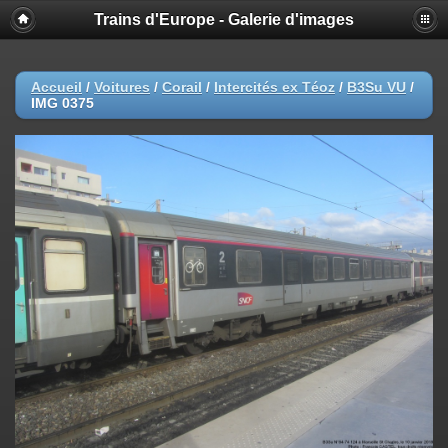
Trains d'Europe - Galerie d'images
Accueil
/
Voitures
/
Corail
/
Intercités ex Téoz
/
B3Su VU
/
IMG 0375