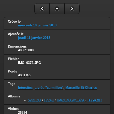
Créée le
mercredi 10 janvier 2018
Ajoutée le
jeudi 11 janvier 2018
Dimensions
4000*3000
Fichier
IMG_0375.JPG
Poids
4831 Ko
Tags
Intercités
,
Livrée "carmillon"
,
Marseille St Charles
Albums
Voitures
/
Corail
/
Intercités ex Téoz
/
B3Su VU
Visites
26284