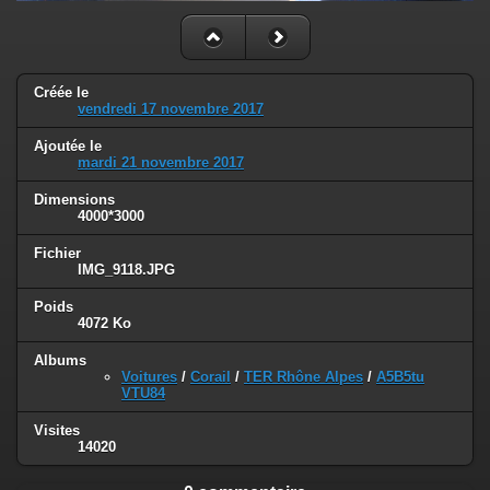
Créée le
vendredi 17 novembre 2017
Ajoutée le
mardi 21 novembre 2017
Dimensions
4000*3000
Fichier
IMG_9118.JPG
Poids
4072 Ko
Albums
Voitures
/
Corail
/
TER Rhône Alpes
/
A5B5tu
VTU84
Visites
14020