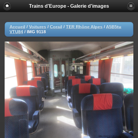
Trains d'Europe - Galerie d'images
Accueil
/
Voitures
/
Corail
/
TER Rhône Alpes
/
A5B5tu
VTU84
/
IMG 9118