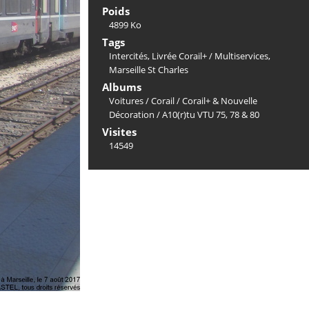
Poids
4899 Ko
Tags
Intercités
,
Livrée Corail+ / Multiservices
,
Marseille St Charles
Albums
Voitures
/
Corail
/
Corail+ & Nouvelle
Décoration
/
A10(r)tu VTU 75, 78 & 80
Visites
14549