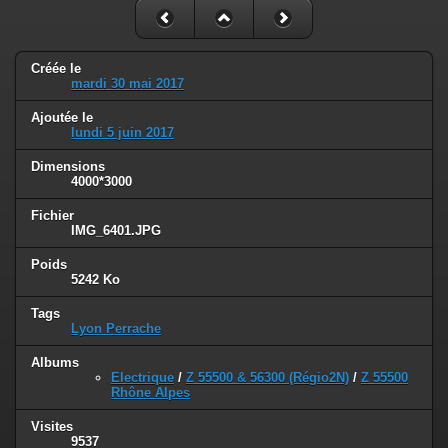
Créée le
mardi 30 mai 2017
Ajoutée le
lundi 5 juin 2017
Dimensions
4000*3000
Fichier
IMG_6401.JPG
Poids
5242 Ko
Tags
Lyon Perrache
Albums
Electrique
/
Z 55500 & 56300 (Régio2N)
/
Z 55500
Rhône Alpes
Visites
9537