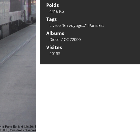
Poids
4416 Ko
Tags
Livrée "En voyage..."
,
Paris Est
Albums
Diesel
/
CC 72000
Visites
20155