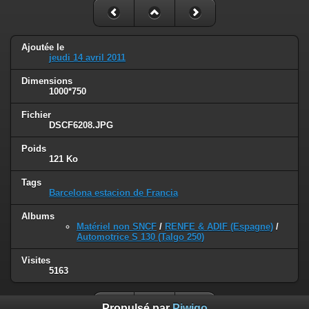
Ajoutée le
jeudi 14 avril 2011
Dimensions
1000*750
Fichier
DSCF6208.JPG
Poids
121 Ko
Tags
Barcelona estacion de Francia
Albums
Matériel non SNCF
/
RENFE & ADIF (Espagne)
/
Automotrice S 130 (Talgo 250)
Visites
5163
Propulsé par
Piwigo