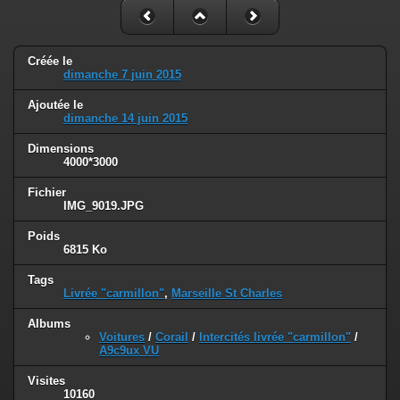
Créée le
dimanche 7 juin 2015
Ajoutée le
dimanche 14 juin 2015
Dimensions
4000*3000
Fichier
IMG_9019.JPG
Poids
6815 Ko
Tags
Livrée "carmillon"
,
Marseille St Charles
Albums
Voitures
/
Corail
/
Intercités livrée "carmillon"
/
A9c9ux VU
Visites
10160