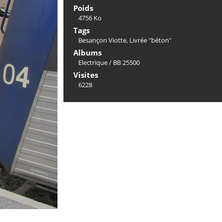
Poids
4756 Ko
Tags
Besançon Viotte
,
Livrée "béton"
Albums
Electrique
/
BB 25500
Visites
6228