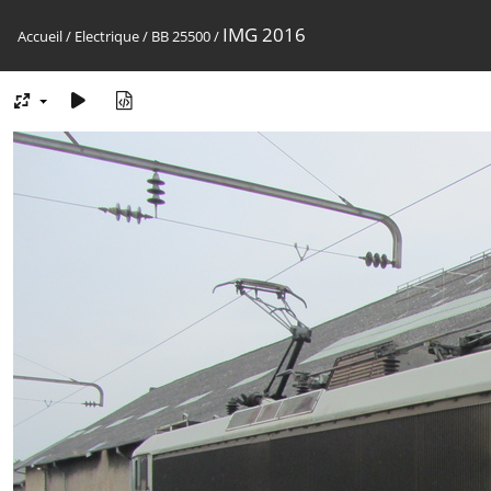
IMG 2016
Accueil
/
Electrique
/
BB 25500
/