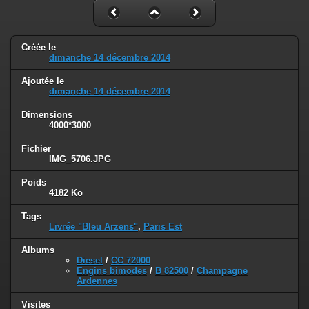
Créée le
dimanche 14 décembre 2014
Ajoutée le
dimanche 14 décembre 2014
Dimensions
4000*3000
Fichier
IMG_5706.JPG
Poids
4182 Ko
Tags
Livrée "Bleu Arzens"
,
Paris Est
Albums
Diesel
/
CC 72000
Engins bimodes
/
B 82500
/
Champagne
Ardennes
Visites