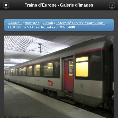
Trains d'Europe - Galerie d'images
Accueil
/
Voitures
/
Corail
/
Intercités livrée "carmillon"
/
B10 1/2 tu VTU ex Aqualys
/
IMG 5406