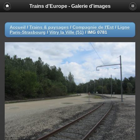
Trains d'Europe - Galerie d'images
Accueil
/
Trains & paysages
/
Compagnie de l'Est
/
Ligne
Paris-Strasbourg
/
Vitry la Ville (51)
/
IMG 0781