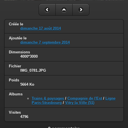
Créée le
dimanche 17 août 2014
Ajoutée le
dimanche 7 septembre 2014
Dimensions
4000*3000
Fichier
IMG_0781.JPG
Poids
5664 Ko
Albums
Trains & paysages
/
Compagnie de l'Est
/
Ligne
Paris-Strasbourg
/
Vitry la Ville (51)
Visites
4796