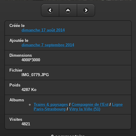
Créée le
dimanche 17 août 2014
Ajoutée le
dimanche 7 septembre 2014
Dimensions
4000*3000
Fichier
IMG_0779.JPG
Poids
4287 Ko
Albums
Trains & paysages
/
Compagnie de l'Est
/
Ligne
Paris-Strasbourg
/
Vitry la Ville (51)
Visites
4821