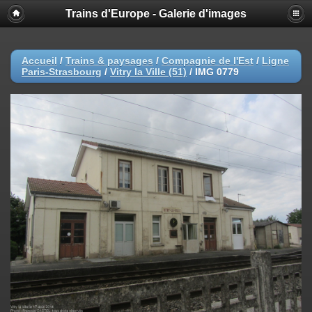
Trains d'Europe - Galerie d'images
Accueil
/
Trains & paysages
/
Compagnie de l'Est
/
Ligne
Paris-Strasbourg
/
Vitry la Ville (51)
/
IMG 0779