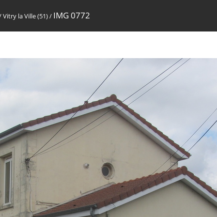
IMG 0772
/
Vitry la Ville (51)
/