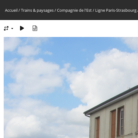
Accueil
/
Trains & paysages
/
Compagnie de l'Est
/
Ligne Paris-Strasbourg