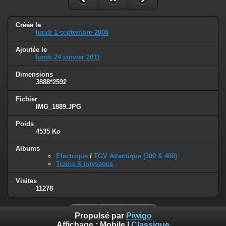
Créée le
lundi 1 septembre 2008
Ajoutée le
lundi 24 janvier 2011
Dimensions
3888*2592
Fichier
IMG_1889.JPG
Poids
4535 Ko
Albums
Electrique
/
TGV Atlantique (300 & 400)
Trains & paysages
Visites
11278
Propulsé par
Piwigo
Affichage :
Mobile
|
Classique