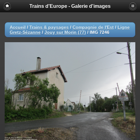
Trains d'Europe - Galerie d'images
Accueil
/
Trains & paysages
/
Compagnie de l'Est
/
Ligne
Gretz-Sézanne
/
Jouy sur Morin (77)
/
IMG 7246