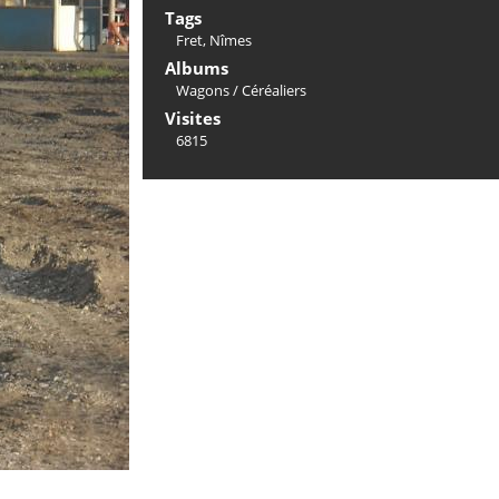
Tags
Fret
,
Nîmes
Albums
Wagons
/
Céréaliers
Visites
6815