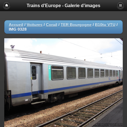
Trains d'Europe - Galerie d'images
Accueil
/
Voitures
/
Corail
/
TER Bourgogne
/
B10tu VTU
/
IMG 0328