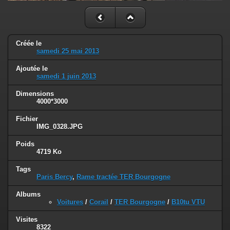
Créée le
samedi 25 mai 2013
Ajoutée le
samedi 1 juin 2013
Dimensions
4000*3000
Fichier
IMG_0328.JPG
Poids
4719 Ko
Tags
Paris Bercy
,
Rame tractée TER Bourgogne
Albums
Voitures
/
Corail
/
TER Bourgogne
/
B10tu VTU
Visites
8322