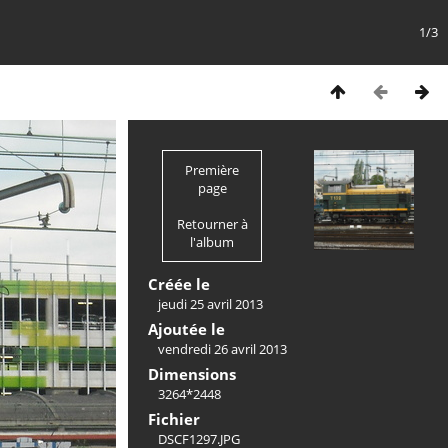
1/3
Première
page
Retourner à
l'album
Créée le
jeudi 25 avril 2013
Ajoutée le
vendredi 26 avril 2013
Dimensions
3264*2448
Fichier
DSCF1297.JPG