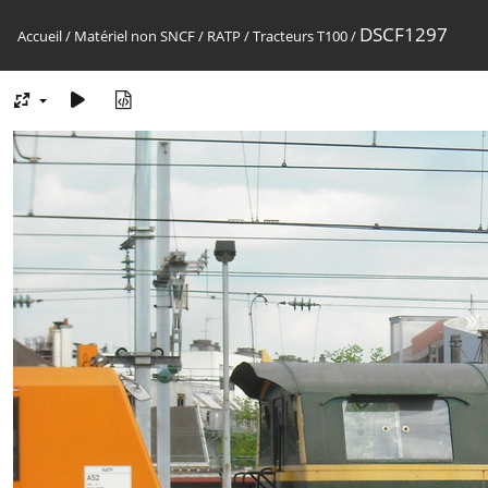
DSCF1297
Accueil
/
Matériel non SNCF
/
RATP
/
Tracteurs T100
/