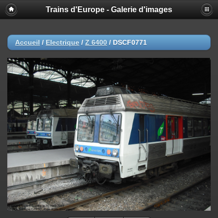
Trains d'Europe - Galerie d'images
Accueil
/
Electrique
/
Z 6400
/
DSCF0771