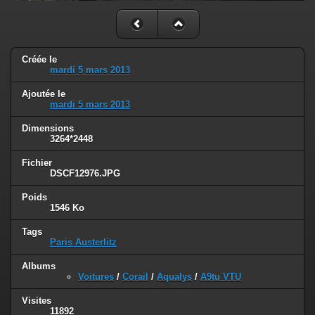
Créée le
mardi 5 mars 2013
Ajoutée le
mardi 5 mars 2013
Dimensions
3264*2448
Fichier
DSCF12976.JPG
Poids
1546 Ko
Tags
Paris Austerlitz
Albums
Voitures
/
Corail
/
Aqualys
/
A9tu VTU
Visites
11892