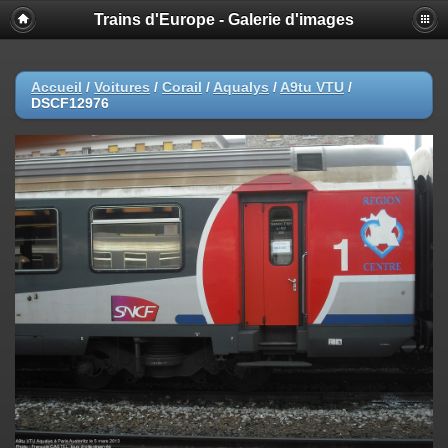
Trains d'Europe - Galerie d'images
Accueil
/
Voitures
/
Corail
/
Aqualys
/
A9tu VTU
/
DSCF12976