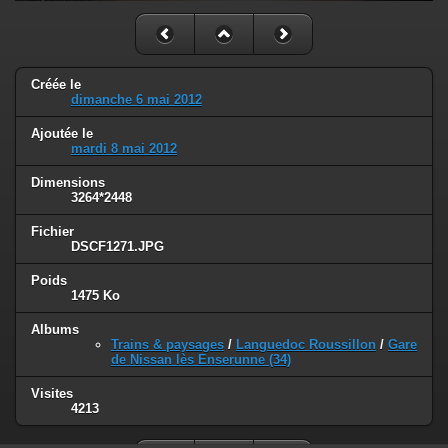
Créée le
dimanche 6 mai 2012
Ajoutée le
mardi 8 mai 2012
Dimensions
3264*2448
Fichier
DSCF1271.JPG
Poids
1475 Ko
Albums
Trains & paysages
/
Languedoc Roussillon
/
Gare
de Nissan lès Enserunne (34)
Visites
4213