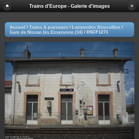
Trains d'Europe - Galerie d'images
Accueil
/
Trains & paysages
/
Languedoc Roussillon
/
Gare de Nissan lès Enserunne (34)
/
DSCF1271