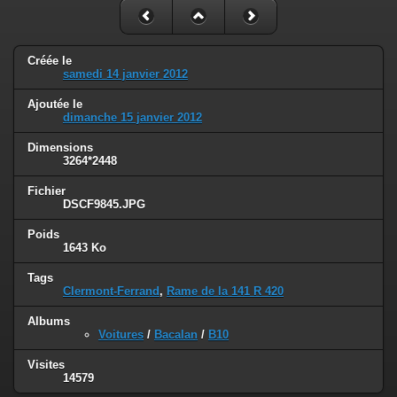
Créée le
samedi 14 janvier 2012
Ajoutée le
dimanche 15 janvier 2012
Dimensions
3264*2448
Fichier
DSCF9845.JPG
Poids
1643 Ko
Tags
Clermont-Ferrand
,
Rame de la 141 R 420
Albums
Voitures
/
Bacalan
/
B10
Visites
14579