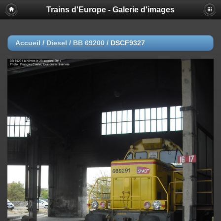
Trains d'Europe - Galerie d'images
Accueil
/
Diesel
/
BB 69200
/
DSCF9327