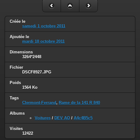
Créée le
samedi 1 octobre 2011
Ajoutée le
mardi 18 octobre 2011
Dimensions
3264*2448
Fichier
DSCF8927.JPG
Poids
1564 Ko
Tags
Clermont-Ferrand
,
Rame de la 141 R 840
Albums
Voitures
/
DEV AO
/
A4c4B5c5
Visites
12422