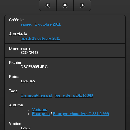
Créée le
samedi 1 octobre 2011
Ajoutée le
mardi 18 octobre 2011
Dimensions
3264*2448
Fichier
DSCF8905.JPG
Poids
1697 Ko
Tags
Clermont-Ferrand
,
Rame de la 141 R 840
Albums
Voitures
Fourgons
/
Fourgon chaudière C 881 à 999
Visites
12617