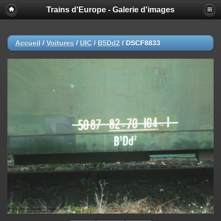
Trains d'Europe - Galerie d'images
Accueil
/
Voitures
/
UIC
/
B5Dd2
/
DSCF8833