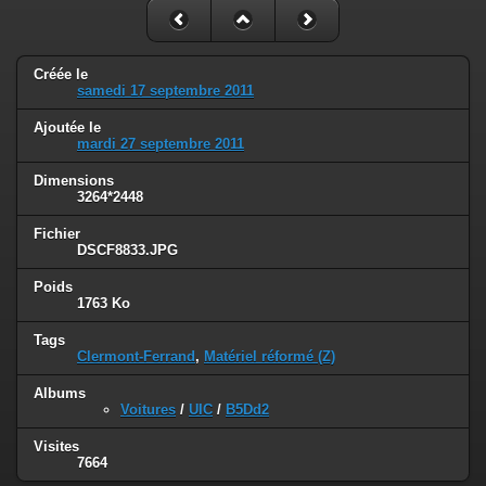
Créée le
samedi 17 septembre 2011
Ajoutée le
mardi 27 septembre 2011
Dimensions
3264*2448
Fichier
DSCF8833.JPG
Poids
1763 Ko
Tags
Clermont-Ferrand
,
Matériel réformé (Z)
Albums
Voitures
/
UIC
/
B5Dd2
Visites
7664