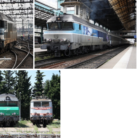
cc 72064 gare de roanne
IMG 6924