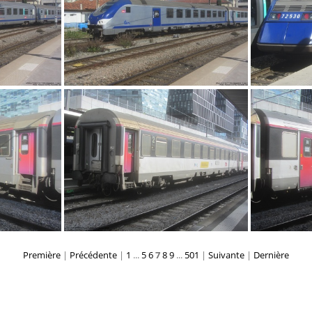
IMG 5877
Première
|
Précédente
|
1
...
5
6
7
8
9
...
501
|
Suivante
|
Dernière
IMG 5742