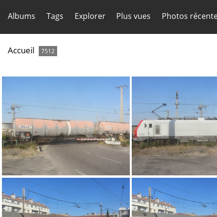
Albums
Tags
Explorer
Plus vues
Photos récent
Accueil
7512
IMG 6099
IMG 6098