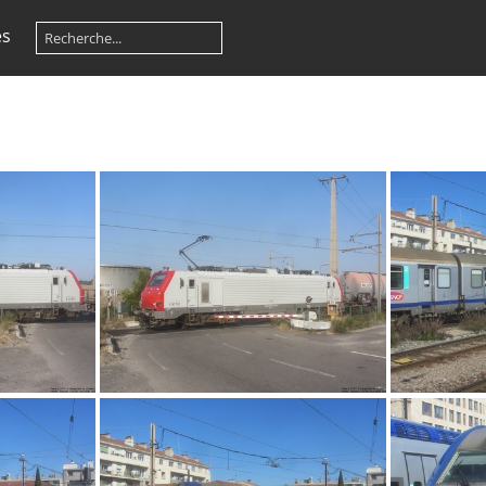
es
IMG 6096