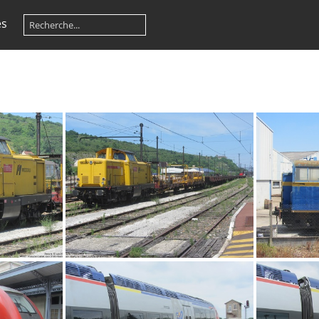
es
IMG 8335