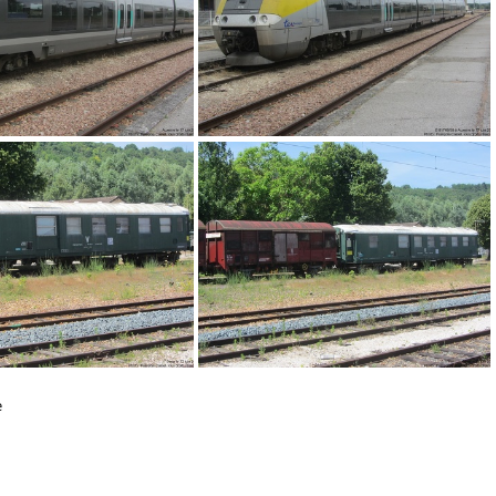
IMG 8416
IMG 8412
e
IMG 8318
IMG 8316