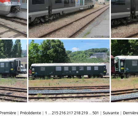
IMG 8417
Première
|
Précédente
|
1
...
215
216
217
218
219
...
501
|
Suivante
|
Dernièr
IMG 8319