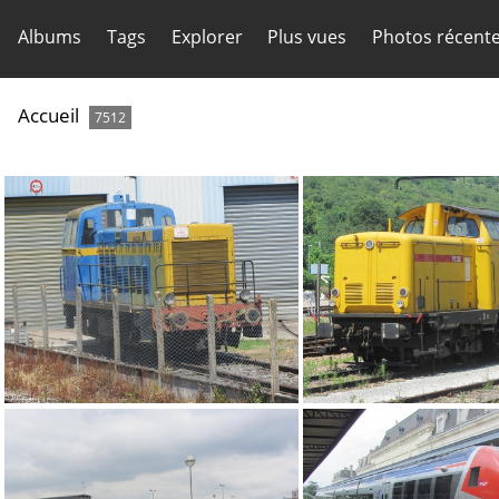
Albums
Tags
Explorer
Plus vues
Photos récent
Accueil
7512
IMG 8356
IMG 8338