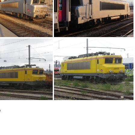
IMG 9030
IMG 9028
e
IMG 9457
IMG 9450