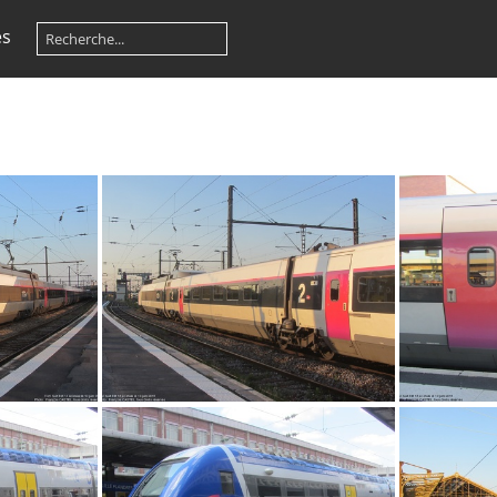
es
IMG 9271