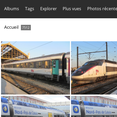
Albums
Tags
Explorer
Plus vues
Photos récent
Accueil
7512
IMG 9024
IMG 9293