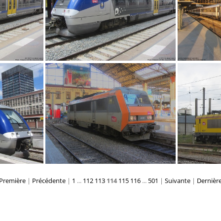
IMG 9058
Première
|
Précédente
|
1
...
112
113
114
115
116
...
501
|
Suivante
|
Dernièr
IMG 9039