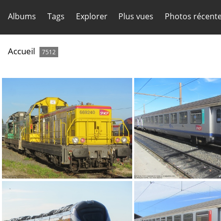
Albums
Tags
Explorer
Plus vues
Photos récent
Accueil
7512
IMG 1997
IMG 1940