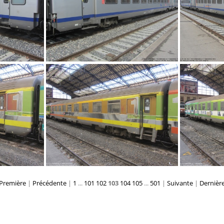
IMG 1864
Première
|
Précédente
|
1
...
101
102
103
104
105
...
501
|
Suivante
|
Dernièr
IMG 1888