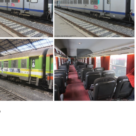
IMG 1875
IMG 1873
e
IMG 1897
IMG 1910