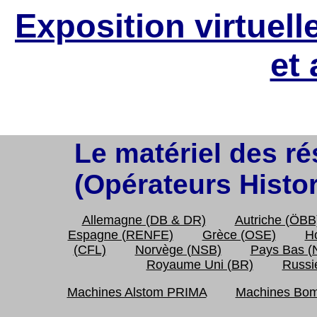
Exposition virtuelle
et 
Page affichée 143862
Le matériel des r
(Opérateurs Histo
Allemagne (DB & DR)
Autriche (ÖBB
Espagne (RENFE)
Grèce (OSE)
H
(CFL)
Norvège (NSB)
Pays Bas (
Royaume Uni (BR)
Russi
Machines Alstom PRIMA
Machines Bom